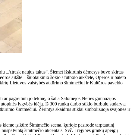
ūkiu „Atrask naujus takus“. Šiemet išskirtinis dėmesys buvo skirtas
dros aikštė – šiuolaikinio šokio / futbolo aikštele, Operos ir baleto
kirtų Lietuvos valstybės atkūrimo šimtmečiui ir Kultūros paveldo
ti ar pagreitinti jo tėkmę, o šalia Salomėjos Nėries gimnazijos
 utopinės lygybės idėją. Iš 300 rankų darbo stiklo burbulų sudaryta
tkūrimo šimtmečiui. Žėrintys skaidrūs stiklai simbolizuoja svajones ir
s kieme įsikūrė Šimtmečio scena, kurioje pasirodė tarptautinį
ką, nuspalvintą šimtmečio akcentais. Švč. Trejybės graikų apeigų