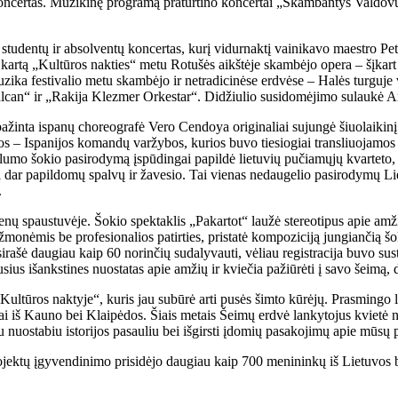
ncertas. Muzikinę programą praturtino koncertai „Skambantys Valdovų r
udentų ir absolventų koncertas, kurį vidurnaktį vainikavo maestro Petro
 kartą „Kultūros nakties“ metu Rotušės aikštėje skambėjo opera – šįkart
ka festivalio metu skambėjo ir netradicinėse erdvėse – Halės turguje 
Balcan“ ir „Rakija Klezmer Orkestar“. Didžiulio susidomėjimo sulaukė A
žinta ispanų choreografė Vero Cendoya originaliai sujungė šiuolaikinį 
 – Ispanijos komandų varžybos, kurios buvo tiesiogiai transliuojamos ek
ualumo šokio pasirodymą įspūdingai papildė lietuvių pučiamųjų kvarteto,
ktui dar papildomų spalvų ir žavesio. Tai vienas nedaugelio pasirodymų
.
enų spaustuvėje. Šokio spektaklis „Pakartot“ laužė stereotipus apie amži
žmonėmis be profesionalios patirties, pristatė kompoziciją jungiančią š
užsirašė daugiau kaip 60 norinčių sudalyvauti, vėliau registracija buvo
sius išankstines nuostatas apie amžių ir kviečia pažiūrėti į savo šeimą,
ultūros naktyje“, kuris jau subūrė arti pusės šimto kūrėjų. Prasmingo lai
ai iš Kauno bei Klaipėdos. Šiais metais Šeimų erdvė lankytojus kvietė nu
u nuostabiu istorijos pasauliu bei išgirsti įdomių pasakojimų apie mūsų p
rojektų įgyvendinimo prisidėjo daugiau kaip 700 menininkų iš Lietuvos b