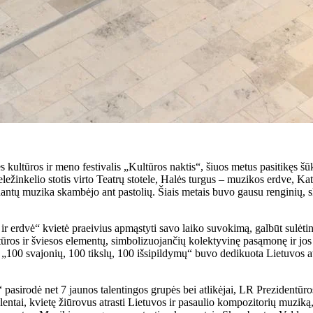
ies kultūros ir meno festivalis „Kultūros naktis“, šiuos metus pasitikęs š
ežinkelio stotis virto Teatrų stotele, Halės turgus – muzikos erdve, Kate
dantų muzika skambėjo ant pastolių. Šiais metais buvo gausu renginių, s
ir erdvė“ kvietė praeivius apmąstyti savo laiko suvokimą, galbūt sulėtin
ptūros ir šviesos elementų, simbolizuojančių kolektyvinę pasąmonę ir jos
a „100 svajonių, 100 tikslų, 100 išsipildymų“ buvo dedikuota Lietuvos a
 pasirodė net 7 jaunos talentingos grupės bei atlikėjai, LR Prezidentūro
 talentai, kvietę žiūrovus atrasti Lietuvos ir pasaulio kompozitorių muzi