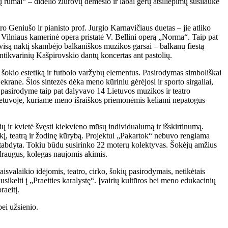
ūmai“ – didelio žiūrovų dėmesio ir labai gerų atsiliepimų susilaukė
 Geniušo ir pianisto prof. Jurgio Karnavičiaus duetas – jie atliko
 Vilniaus kamerinė opera pristatė V. Bellini operą „Norma“. Taip pat
visą naktį skambėjo balkaniškos muzikos garsai – balkanų fiestą
ntikvarinių Kašpirovskio dantų koncertas ant pastolių.
šokio estetiką ir futbolo varžybų elementus. Pasirodymas simboliškai
rane. Šios sintezės dėka meno kūriniu gėrėjosi ir sporto sirgaliai,
 pasirodyme taip pat dalyvavo 14 Lietuvos muzikos ir teatro
 Lietuvoje, kuriame meno išraiškos priemonėmis keliami nepatogūs
ų ir kvietė švęsti kiekvieno mūsų individualumą ir išskirtinumą.
okį, teatrą ir žodinę kūrybą. Projektui „Pakartok“ nebuvo rengiama
 sustabdyta. Tokiu būdu susirinko 22 moterų kolektyvas. Šokėjų amžius
 draugus, kolegas naujomis akimis.
svalaikio idėjomis, teatro, cirko, šokių pasirodymais, netikėtais
sikelti į „Praeities karalystę“. Įvairių kultūros bei meno edukacinių
raeitį.
ei užsienio.