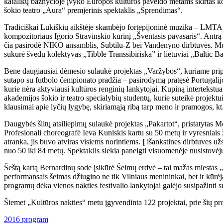
katalikų bažnyčioje įvyko Europos kultūros paveldo metams skirtas ko
šokio teatro „Aura“ premjerinis spektaklis „Sprendimas“.
Tradiciškai Lukiškių aikštėje skambėjo fortepijoninė muzika – LMTA st
kompozitoriaus Igorio Stravinskio kūrinį „Šventasis pavasaris“. Antrą
čia pasirodė NIKO ansamblis, Subtilu-Z bei Vandenyno dirbtuvės. Muzi
sukūrė švedų kolektyvas „Tibble Transsibiriska” ir lietuviai „Baltic 
Bene daugiausiai dėmesio sulaukė projektas „Varžybos“, kuriame pripa
sutapo su futbolo čempionato pradžia – pasirodymą pratęsė Portugalijos
kurie nėra aktyviausi kultūros renginių lankytojai. Kupiną intertekst
akademijos šokio ir teatro specialybių studentų, kurie suteikė proje
klausimai apie lyčių lygybę, skiriamąją ribą tarp meno ir pramogos, kt
Daugybės šiltų atsiliepimų sulaukė projektas „Pakartot“, pristatytas M
Profesionali choreografė Ieva Kuniskis kartu su 50 metų ir vyresniais 
atranka, jis buvo atviras visiems norintiems. Į išankstines dirbtuves 
nuo 50 iki 84 metų. Spektaklis siekia paneigti visuomenėje nusistovėju
Šeštą kartą Bernardinų sode įsikūrė Šeimų erdvė – tai mažas miestas „K
performansais šeimas džiugino ne tik Vilniaus menininkai, bet ir kūrėj
programų dėka vienos nakties festivalio lankytojai galėjo susipažinti s
Šiemet „Kultūros nakties“ metu įgyvendinta 122 projektai, prie šių p
2016 program