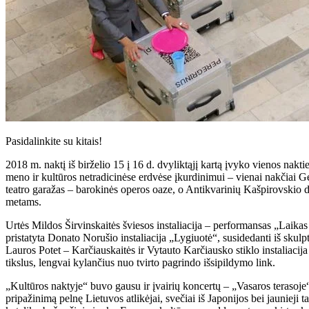
Pasidalinkite su kitais!
2018 m. naktį iš birželio 15 į 16 d. dvyliktąjį kartą įvyko vienos nakt
meno ir kultūros netradicinėse erdvėse įkurdinimui – vienai nakčiai Gel
teatro garažas – barokinės operos oaze, o Antikvarinių Kašpirovskio 
metams.
Urtės Mildos Širvinskaitės šviesos instaliacija – performansas „Laikas 
pristatyta Donato Norušio instaliacija „Lygiuotė“, susidedanti iš skul
Lauros Potet – Karčiauskaitės ir Vytauto Karčiausko stiklo instaliacij
tikslus, lengvai kylančius nuo tvirto pagrindo išsipildymo link.
„Kultūros naktyje“ buvo gausu ir įvairių koncertų – „Vasaros terasoje“
pripažinimą pelnę Lietuvos atlikėjai, svečiai iš Japonijos bei jaunieji