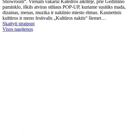
Showroom“. Vienam vakarui Katedros aikštėje, prie Gedimino
paminklo, iškils atviras stiliaus POP-UP, kuriame susitiks mada,
dizainas, menas, muzika ir naktinio miesto ritmas. Kasmetinis
kultūros ir meno festivalis „Kultūros naktis“ šiemet…
Skaityti straipsnį
Visos naujienos