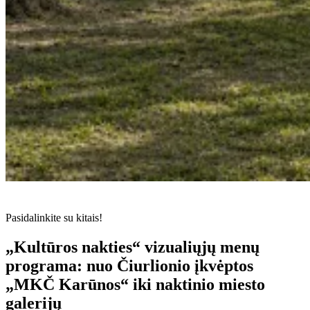
Pasidalinkite su kitais!
„Kultūros nakties“ vizualiųjų menų
programa: nuo Čiurlionio įkvėptos
„MKČ Karūnos“ iki naktinio miesto
galerijų