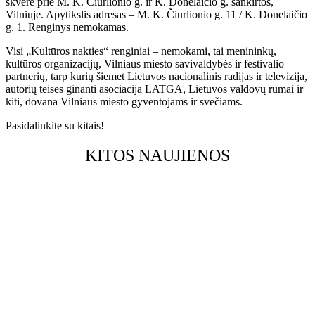
skvere prie M. K. Čiurlionio g. ir K. Donelaičio g. sankirtos,
Vilniuje. Apytikslis adresas – M. K. Čiurlionio g. 11 / K. Donelaičio
g. 1. Renginys nemokamas.
Visi „Kultūros nakties“ renginiai – nemokami, tai menininkų,
kultūros organizacijų, Vilniaus miesto savivaldybės ir festivalio
partnerių, tarp kurių šiemet Lietuvos nacionalinis radijas ir televizija,
autorių teises ginanti asociacija LATGA, Lietuvos valdovų rūmai ir
kiti, dovana Vilniaus miesto gyventojams ir svečiams.
Pasidalinkite su kitais!
KITOS NAUJIENOS