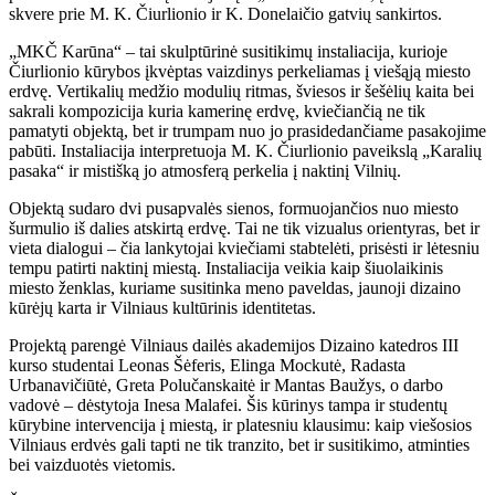
skvere prie M. K. Čiurlionio ir K. Donelaičio gatvių sankirtos.
„MKČ Karūna“ – tai skulptūrinė susitikimų instaliacija, kurioje
Čiurlionio kūrybos įkvėptas vaizdinys perkeliamas į viešąją miesto
erdvę. Vertikalių medžio modulių ritmas, šviesos ir šešėlių kaita bei
sakrali kompozicija kuria kamerinę erdvę, kviečiančią ne tik
pamatyti objektą, bet ir trumpam nuo jo prasidedančiame pasakojime
pabūti. Instaliacija interpretuoja M. K. Čiurlionio paveikslą „Karalių
pasaka“ ir mistišką jo atmosferą perkelia į naktinį Vilnių.
Objektą sudaro dvi pusapvalės sienos, formuojančios nuo miesto
šurmulio iš dalies atskirtą erdvę. Tai ne tik vizualus orientyras, bet ir
vieta dialogui – čia lankytojai kviečiami stabtelėti, prisėsti ir lėtesniu
tempu patirti naktinį miestą. Instaliacija veikia kaip šiuolaikinis
miesto ženklas, kuriame susitinka meno paveldas, jaunoji dizaino
kūrėjų karta ir Vilniaus kultūrinis identitetas.
Projektą parengė Vilniaus dailės akademijos Dizaino katedros III
kurso studentai Leonas Šėferis, Elinga Mockutė, Radasta
Urbanavičiūtė, Greta Polučanskaitė ir Mantas Baužys, o darbo
vadovė – dėstytoja Inesa Malafei. Šis kūrinys tampa ir studentų
kūrybine intervencija į miestą, ir platesniu klausimu: kaip viešosios
Vilniaus erdvės gali tapti ne tik tranzito, bet ir susitikimo, atminties
bei vaizduotės vietomis.