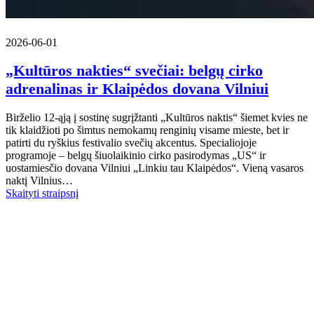
2026-06-01
„Kultūros nakties“ svečiai: belgų cirko
adrenalinas ir Klaipėdos dovana Vilniui
Birželio 12-ąją į sostinę sugrįžtanti „Kultūros naktis“ šiemet kvies ne
tik klaidžioti po šimtus nemokamų renginių visame mieste, bet ir
patirti du ryškius festivalio svečių akcentus. Specialiojoje
programoje – belgų šiuolaikinio cirko pasirodymas „US“ ir
uostamiesčio dovana Vilniui „Linkiu tau Klaipėdos“. Vieną vasaros
naktį Vilnius…
Skaityti straipsnį