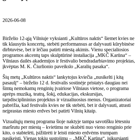
2026-06-08
Birželio 12-ąją Vilniuje vyksianti „Kultūros naktis“ šiemet kvies ne
tik klausytis koncertų, stebėti performansus ar dalyvauti kūrybinėse
dirbtuvėse, bet ir lėčiau patirti miestą akimis. Vienu specialiosios
programos akcentų taps skulptūrinė instaliacija „MKČ Karūna“ –
Vilniaus dailės akademijos ir festivalio bendradarbiavimo projektas,
įkvėptas M. K. Čiurlionio paveikslo „Karalių pasaka“.
Šių metų „Kultūros naktis“ lankytojus kviečia „nusikelti į kitą
pasaulį“ – birželio 12 d. festivalis sostinėje pristatys daugiau nei
šimtą nemokamų renginių įvairiose Vilniaus vietose, o programa
aprėps muziką, teatrą, šokį, edukacijas, ekskursijas,
tarpdisciplininius projektus ir vizualiuosius menus. Organizatoriai
pabrėžia, kad festivalis kvies ne tik stebėti, bet ir dalyvauti, atrasti
neįprastas miesto erdves bei patirti Vilnių kitaip.
Vizualiųjų menų programa šioje naktyje tampa savotišku lėtesniu
maršrutu per miestą – kvietimu ne skubėti nuo vieno renginio prie
kito, o stabtelėti, įsižiūrėti ir leisti miesto erdvėms trumpam
pasikeisti. Vienas tokių sustojimų – „MKČ Karūna“, įsikursianti