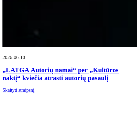
2026-06-10
„LATGA Autorių namai“ per „Kultūros
naktį“ kviečia atrasti autorių pasaulį
Skaityti straipsnį