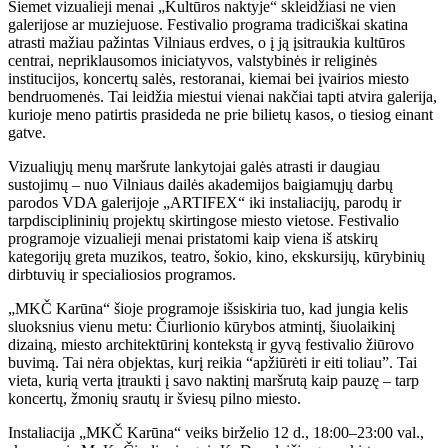
Šiemet vizualieji menai „Kultūros naktyje“ skleidžiasi ne vien
galerijose ar muziejuose. Festivalio programa tradiciškai skatina
atrasti mažiau pažintas Vilniaus erdves, o į ją įsitraukia kultūros
centrai, nepriklausomos iniciatyvos, valstybinės ir religinės
institucijos, koncertų salės, restoranai, kiemai bei įvairios miesto
bendruomenės. Tai leidžia miestui vienai nakčiai tapti atvira galerija,
kurioje meno patirtis prasideda ne prie bilietų kasos, o tiesiog einant
gatve.
Vizualiųjų menų maršrute lankytojai galės atrasti ir daugiau
sustojimų – nuo Vilniaus dailės akademijos baigiamųjų darbų
parodos VDA galerijoje „ARTIFEX“ iki instaliacijų, parodų ir
tarpdisciplininių projektų skirtingose miesto vietose. Festivalio
programoje vizualieji menai pristatomi kaip viena iš atskirų
kategorijų greta muzikos, teatro, šokio, kino, ekskursijų, kūrybinių
dirbtuvių ir specialiosios programos.
„MKČ Karūna“ šioje programoje išsiskiria tuo, kad jungia kelis
sluoksnius vienu metu: Čiurlionio kūrybos atmintį, šiuolaikinį
dizainą, miesto architektūrinį kontekstą ir gyvą festivalio žiūrovo
buvimą. Tai nėra objektas, kurį reikia “apžiūrėti ir eiti toliau”. Tai
vieta, kurią verta įtraukti į savo naktinį maršrutą kaip pauzę – tarp
koncertų, žmonių srautų ir šviesų pilno miesto.
Instaliacija „MKČ Karūna“ veiks birželio 12 d., 18:00–23:00 val.,