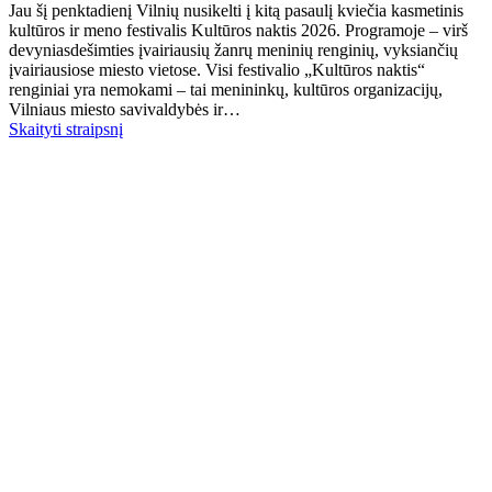
Jau šį penktadienį Vilnių nusikelti į kitą pasaulį kviečia kasmetinis
kultūros ir meno festivalis Kultūros naktis 2026. Programoje – virš
devyniasdešimties įvairiausių žanrų meninių renginių, vyksiančių
įvairiausiose miesto vietose. Visi festivalio „Kultūros naktis“
renginiai yra nemokami – tai menininkų, kultūros organizacijų,
Vilniaus miesto savivaldybės ir…
Skaityti straipsnį