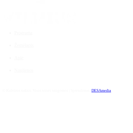
Programa
Žemėlapis
Apie
Naujienos
©
Kultūros naktis. Visos teisės saugomos | Sprendimas:
DESAmedia