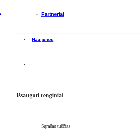
Partneriai
Naujienos
Išsaugoti renginiai
Sąrašas tuščias