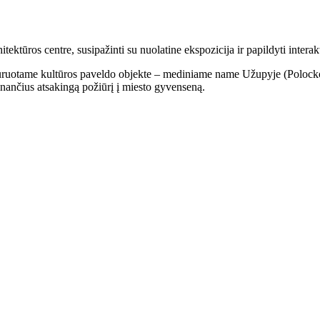
tūros centre, susipažinti su nuolatine ekspozicija ir papildyti interakt
auruotame kultūros paveldo objekte – mediniame name Užupyje (Polocko g
tinančius atsakingą požiūrį į miesto gyvenseną.