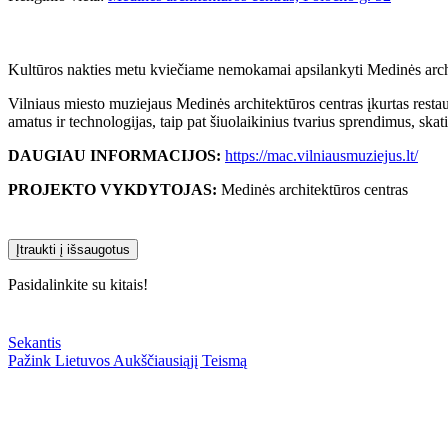
Kultūros nakties metu kviečiame nemokamai apsilankyti Medinės architek
Vilniaus miesto muziejaus Medinės architektūros centras įkurtas rest
amatus ir technologijas, taip pat šiuolaikinius tvarius sprendimus, ska
DAUGIAU INFORMACIJOS:
https://mac.vilniausmuziejus.lt/
PROJEKTO VYKDYTOJAS:
Medinės architektūros centras
Įtraukti į išsaugotus
Pasidalinkite su kitais!
Sekantis
Pažink Lietuvos Aukščiausiąjį Teismą