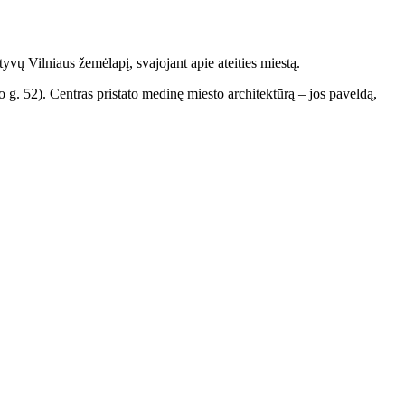
yvų Vilniaus žemėlapį, svajojant apie ateities miestą.
. 52). Centras pristato medinę miesto architektūrą – jos paveldą,