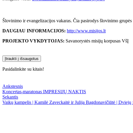
Šlovinimo ir evangelizacijos vakaras. Čia pasirodys šlovinimo grupės V
DAUGIAU INFORMACIJOS:
http://www.misijos.lt
PROJEKTO VYKDYTOJAS:
Savanorystės misijų korpusas VšĮ
Įtraukti į išsaugotus
Pasidalinkite su kitais!
Ankstesnis
Koncertas-maratonas IMPRESIJŲ NAKTIS
Sekantis
Vaikų kampelis | Kamilė Zaveckaitė ir Julija Bagdonavičiūtė | Dviejų 