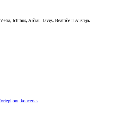
ėtra, Ichthus, Arčiau Tavęs, Beatričė ir Austėja.
fortepijonų koncertas