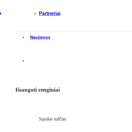
Partneriai
Naujienos
Išsaugoti renginiai
Sąrašas tuščias