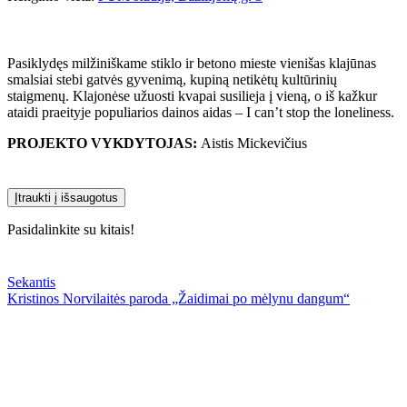
Pasiklydęs milžiniškame stiklo ir betono mieste vienišas klajūnas
smalsiai stebi gatvės gyvenimą, kupiną netikėtų kultūrinių
staigmenų. Klajonėse užuosti kvapai susilieja į vieną, o iš kažkur
ataidi praeityje populiarios dainos aidas – I can’t stop the loneliness.
PROJEKTO VYKDYTOJAS:
Aistis Mickevičius
Įtraukti į išsaugotus
Pasidalinkite su kitais!
Sekantis
Kristinos Norvilaitės paroda „Žaidimai po mėlynu dangum“