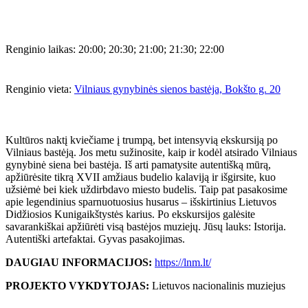
Renginio laikas:
20:00; 20:30; 21:00; 21:30; 22:00
Renginio vieta:
Vilniaus gynybinės sienos bastėja, Bokšto g. 20
Kultūros naktį kviečiame į trumpą, bet intensyvią ekskursiją po
Vilniaus bastėją. Jos metu sužinosite, kaip ir kodėl atsirado Vilniaus
gynybinė siena bei bastėja. Iš arti pamatysite autentišką mūrą,
apžiūrėsite tikrą XVII amžiaus budelio kalaviją ir išgirsite, kuo
užsiėmė bei kiek uždirbdavo miesto budelis. Taip pat pasakosime
apie legendinius sparnuotuosius husarus – išskirtinius Lietuvos
Didžiosios Kunigaikštystės karius. Po ekskursijos galėsite
savarankiškai apžiūrėti visą bastėjos muziejų. Jūsų lauks: Istorija.
Autentiški artefaktai. Gyvas pasakojimas.
DAUGIAU INFORMACIJOS:
https://lnm.lt/
PROJEKTO VYKDYTOJAS:
Lietuvos nacionalinis muziejus