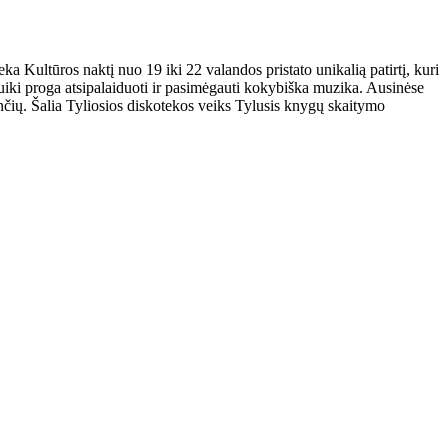
ka Kultūros naktį nuo 19 iki 22 valandos pristato unikalią patirtį, kuri
 puiki proga atsipalaiduoti ir pasimėgauti kokybiška muzika. Ausinėse
inčių. Šalia Tyliosios diskotekos veiks Tylusis knygų skaitymo