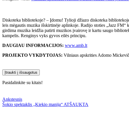
Diskoteka bibliotekoje? – Įdomu! Tylioji džiazo diskoteka bibliotekoje?
leis mėgautis muzika išskirtinėje aplinkoje. Radijo stoties „Jazz FM“ k
girdima muzika leidžia patirti muzikos įvairovę ir kartu saugo bibliot
kampelis. Renginys vyks gyvos eilės principu.
DAUGIAU INFORMACIJOS:
www.amb.lt
PROJEKTO VYKDYTOJAS:
Vilniaus apskrities Adomo Mickeviči
Įtraukti į išsaugotus
Pasidalinkite su kitais!
Ankstesnis
Šokio spektaklis „Kiekio manija“ ATŠAUKTA