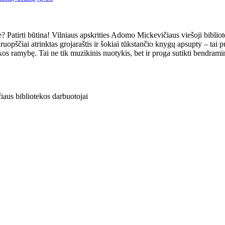
 Patirti būtina! Vilniaus apskrities Adomo Mickevičiaus viešoji bibliote
ruopščiai atrinktas grojaraštis ir šokiai tūkstančio knygų apsupty – tai
ekos ramybę. Tai ne tik muzikinis nuotykis, bet ir proga sutikti bendram
aus bibliotekos darbuotojai