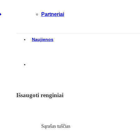
Partneriai
Naujienos
Išsaugoti renginiai
Sąrašas tuščias