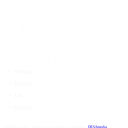
Programa
Žemėlapis
Apie
Naujienos
©
Kultūros naktis. Visos teisės saugomos | Sprendimas:
DESAmedia