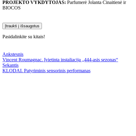
PROJEKTO VYKDYTOJAS:
Parfumerė Jolanta Cinaitienė ir
BIOCOS
Įtraukti į išsaugotus
Pasidalinkite su kitais!
Ankstesnis
Vincent Roumagnac. Įvietinta instaliacija „444-asis sezonas“
Sekantis
KLODAI. Patyriminis sensorinis performanas