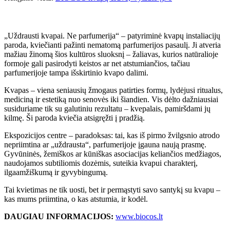
„Uždrausti kvapai. Ne parfumerija“ – patyriminė kvapų instaliacijų
paroda, kviečianti pažinti nematomą parfumerijos pasaulį. Ji atveria
mažiau žinomą šios kultūros sluoksnį – žaliavas, kurios natūralioje
formoje gali pasirodyti keistos ar net atstumiančios, tačiau
parfumerijoje tampa išskirtinio kvapo dalimi.
Kvapas – viena seniausių žmogaus patirties formų, lydėjusi ritualus,
mediciną ir estetiką nuo senovės iki šiandien. Vis dėlto dažniausiai
susiduriame tik su galutiniu rezultatu – kvepalais, pamiršdami jų
kilmę. Ši paroda kviečia atsigręžti į pradžią.
Ekspozicijos centre – paradoksas: tai, kas iš pirmo žvilgsnio atrodo
nepriimtina ar „uždrausta“, parfumerijoje įgauna naują prasmę.
Gyvūninės, žemiškos ar kūniškas asociacijas keliančios medžiagos,
naudojamos subtiliomis dozėmis, suteikia kvapui charakterį,
ilgaamžiškumą ir gyvybingumą.
Tai kvietimas ne tik uosti, bet ir permąstyti savo santykį su kvapu –
kas mums priimtina, o kas atstumia, ir kodėl.
DAUGIAU INFORMACIJOS:
www.biocos.lt