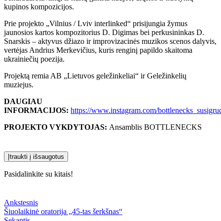
kupinos kompozicijos.
Prie projekto „Vilnius / Lviv interlinked“ prisijungia žymus
jaunosios kartos kompozitorius D. Digimas bei perkusininkas D.
Snarskis – aktyvus džiazo ir improvizacinės muzikos scenos dalyvis,
vertėjas Andrius Merkevičius, kuris renginį papildo skaitoma
ukrainiečių poezija.
Projektą remia AB „Lietuvos geležinkeliai“ ir Geležinkelių
muziejus.
DAUGIAU
INFORMACIJOS:
https://www.instagram.com/bottlenecks_susigru
PROJEKTO VYKDYTOJAS:
Ansamblis BOTTLENECKS
Įtraukti į išsaugotus
Pasidalinkite su kitais!
Ankstesnis
Šiuolaikinė oratorija „45-tas šerkšnas“
Sekantis