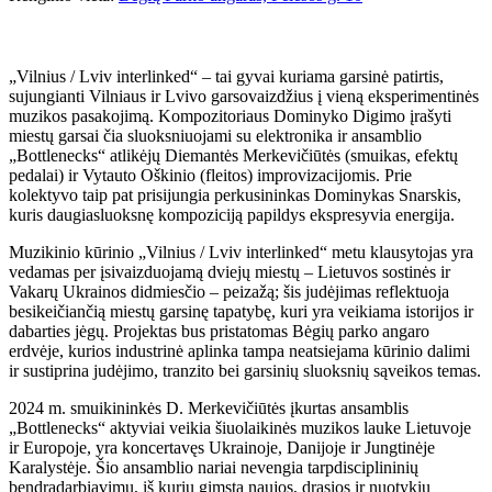
„Vilnius / Lviv interlinked“ – tai gyvai kuriama garsinė patirtis,
sujungianti Vilniaus ir Lvivo garsovaizdžius į vieną eksperimentinės
muzikos pasakojimą. Kompozitoriaus Dominyko Digimo įrašyti
miestų garsai čia sluoksniuojami su elektronika ir ansamblio
„Bottlenecks“ atlikėjų Diemantės Merkevičiūtės (smuikas, efektų
pedalai) ir Vytauto Oškinio (fleitos) improvizacijomis. Prie
kolektyvo taip pat prisijungia perkusininkas Dominykas Snarskis,
kuris daugiasluoksnę kompoziciją papildys ekspresyvia energija.
Muzikinio kūrinio „Vilnius / Lviv interlinked“ metu klausytojas yra
vedamas per įsivaizduojamą dviejų miestų – Lietuvos sostinės ir
Vakarų Ukrainos didmiesčio – peizažą; šis judėjimas reflektuoja
besikeičiančią miestų garsinę tapatybę, kuri yra veikiama istorijos ir
dabarties jėgų. Projektas bus pristatomas Bėgių parko angaro
erdvėje, kurios industrinė aplinka tampa neatsiejama kūrinio dalimi
ir sustiprina judėjimo, tranzito bei garsinių sluoksnių sąveikos temas.
2024 m. smuikininkės D. Merkevičiūtės įkurtas ansamblis
„Bottlenecks“ aktyviai veikia šiuolaikinės muzikos lauke Lietuvoje
ir Europoje, yra koncertavęs Ukrainoje, Danijoje ir Jungtinėje
Karalystėje. Šio ansamblio nariai nevengia tarpdisciplininių
bendradarbiavimų, iš kurių gimsta naujos, drąsios ir nuotykių