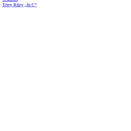
Terry Riley „In C“