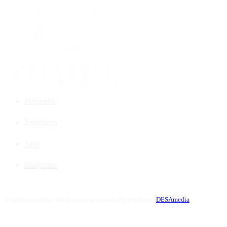
Programa
Žemėlapis
Apie
Naujienos
©
Kultūros naktis. Visos teisės saugomos | Sprendimas:
DESAmedia