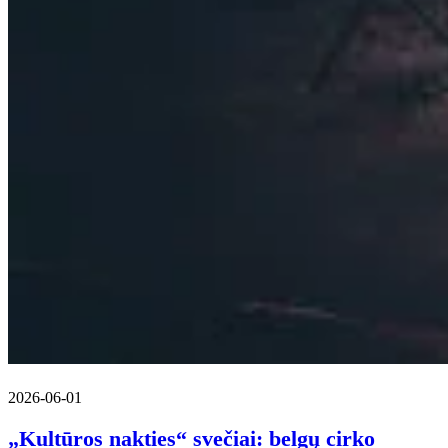
2026-06-01
„Kultūros nakties“ svečiai: belgų cirko