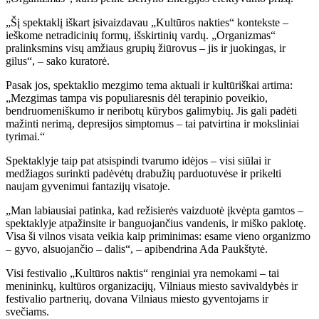
„Šį spektaklį iškart įsivaizdavau „Kultūros nakties“ kontekste –
ieškome netradicinių formų, išskirtinių vardų. „Organizmas“
pralinksmins visų amžiaus grupių žiūrovus – jis ir juokingas, ir
gilus“, – sako kuratorė.
Pasak jos, spektaklio mezgimo tema aktuali ir kultūriškai artima:
„Mezgimas tampa vis populiaresnis dėl terapinio poveikio,
bendruomeniškumo ir neribotų kūrybos galimybių. Jis gali padėti
mažinti nerimą, depresijos simptomus – tai patvirtina ir moksliniai
tyrimai.“
Spektaklyje taip pat atsispindi tvarumo idėjos – visi siūlai ir
medžiagos surinkti padėvėtų drabužių parduotuvėse ir prikelti
naujam gyvenimui fantazijų visatoje.
„Man labiausiai patinka, kad režisierės vaizduotė įkvėpta gamtos –
spektaklyje atpažinsite ir banguojančius vandenis, ir miško paklotę.
Visa ši vilnos visata veikia kaip priminimas: esame vieno organizmo
– gyvo, alsuojančio – dalis“, – apibendrina Ada Paukštytė.
Visi festivalio „Kultūros naktis“ renginiai yra nemokami – tai
menininkų, kultūros organizacijų, Vilniaus miesto savivaldybės ir
festivalio partnerių, dovana Vilniaus miesto gyventojams ir
svečiams.