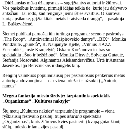
„Didžiausias mūsų džiaugsmas – sugrįžtantys autoriai ir žiūrovai.
Vos paskelbus kvietimą, pirmieji idėjas teikia tie, kurie jau dalyvavo
anksčiau. Tai rodo, kad renginys jiems išties svarbus. O žiūrovai –
kartą apsilankę, grįžta kitais metais ir atsiveda draugų“, – pasakoja
L. Baškevičienė.
Šiemet publikai paruošta itin turtinga programa: scenoje pasirodys
„The Roop“, „Antikvariniai Kašpirovskio dantys“, „BIX“, Monika
Pundziūtė, „punktò“, R. Naujanytė-Bjelle, „Vilnius JJAZZ
Ensemble“, Justė Kraujelytė, Oskaro Koršunovo teatras su
spektakliu „Šuo ir beždžionė“, Monika Dirsytė, Solveiga Gutautė,
Stefanija Nosovaitė, Algimantas Aleksandravičius, Urtė ir Antanas
Jasenkos, Ilja Bereznickas ir daugelis kitų.
Renginį vainikuos populiariausių per pastaruosius penkerius metus
autorių apdovanojimai – dar viena priežastis užsukti į „Autorių
namus“.
Megzta fantazija miesto širdyje: tarptautinis spektaklis
„Organizmas“ „Kultūros naktyje“
Šių metų „Kultūros nakties“ tarptautinėje programoje – viena
ryškiausių festivalio pažibų: trupės
Maraña
spektaklis
„Organizmas“, kuris žiūrovus kvies pasinerti į kvapą gniaužiantį
siūlų, judesio ir fantazijos pasaulį.