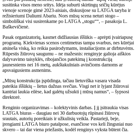
susitinka visos meno sritys. Idėja suburti skirtingų sričių kūrėjus
vienoje scenoje gimė 2023-aisiais, diskusijose su LATGA taryba ir
režisieriumi Daliumi Abariu. Nors mūsų scena neturi stogo –
simboliškai visi susirenkame po LATGA „stogu““, – pasakoja L.
Baškevičienė.
Pasak organizatorių, kasmet didžiausias iššūkis – aprėpti įvairiapusę
programą. Kiekvienas scenos centimetras tampa svarbus, nes kūrėjai
atsineša viską, ko reikia pasirodymams, instaliacijoms ar dirbtuvėms.
Rūpestis žiūrovų saugumu – ne mažesnis: renginyje galioja aiškios
dalyvavimo taisyklės, ribojančios patekimą į konstrukciją
jaunesniems nei 16 metų, aukštakulniais avinčioms damoms ar
apsvaigusiems asmenims.
„Mūsų konstrukcija įspūdinga, tačiau lietuviška vasara visada
pateikia iššūkių – lietus dažnas svečias. Visgi net ir lyjant žiūrovai
kantriai laukia eilėse, kad galėtų užsukti į mūsų namus“, – šypsosi
direktorė.
Renginio organizavimas – kolektyvinis darbas. Į jį įsitraukia visas
LATGA biuras – daugiau nei 30 darbuotojų rūpinasi žiūrovų
srautais, autorių poreikiais ir užkulisių veikla. Pastarieji, beje,
įrengiami LATGA biuro patalpose, esančiose vos keli žingsniai nuo
skvero – tai dar viena priežastis, kodėl renginys vyksta būtent čia.