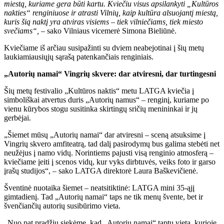
miestą, kuriame gera būti kartu. Kviečiu visus apsilankyti „Kultūros
nakties“ renginiuose ir atrasti Vilnių, kaip kultūra alsuojantį miestą,
kuris šią naktį yra atviras visiems – tiek vilniečiams, tiek miesto
svečiams“, –
sako Vilniaus vicemerė Simona Bieliūnė.
Kviečiame iš arčiau susipažinti su dviem neabejotinai į šių metų
laukiamiausiųjų sąrašą patenkančiais renginiais.
„Autorių namai“ Vingrių skvere: dar atviresni, dar turtingesni
Šių metų festivalio „Kultūros naktis“ metu LATGA kviečia į
simboliškai atvertus duris „Autorių namus“ – renginį, kuriame po
vienu kūrybos stogu susitinka skirtingų sričių menininkai ir jų
gerbėjai.
„Šiemet mūsų „Autorių namai“ dar atviresni – sceną atsuksime į
Vingrių skvero amfiteatrą, tad dalį pasirodymų bus galima stebėti net
neužėjus į namo vidų. Norintiems pajusti visą renginio atmosferą –
kviečiame įeiti į scenos vidų, kur vyks dirbtuvės, veiks foto ir garso
įrašų studijos“, – sako LATGA direktorė Laura Baškevičienė.
Šventinė nuotaika šiemet – neatsitiktinė: LATGA mini 35-ąjį
gimtadienį. Tad „Autorių namai“ taps ne tik menų švente, bet ir
švenčiančių autorių susibūrimo vieta.
„Nuo pat pradžių siekėme, kad „Autorių namai“ taptų vieta, kurioje