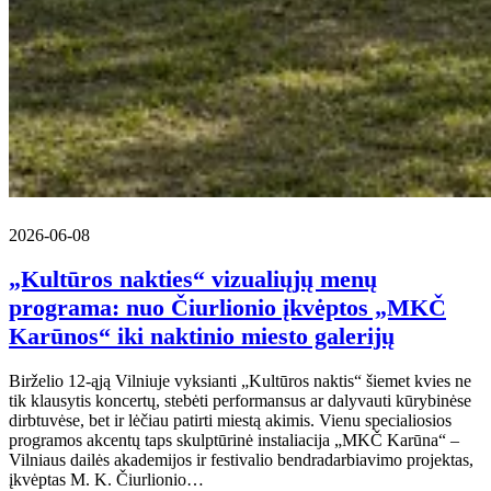
2026-06-08
„Kultūros nakties“ vizualiųjų menų
programa: nuo Čiurlionio įkvėptos „MKČ
Karūnos“ iki naktinio miesto galerijų
Birželio 12-ąją Vilniuje vyksianti „Kultūros naktis“ šiemet kvies ne
tik klausytis koncertų, stebėti performansus ar dalyvauti kūrybinėse
dirbtuvėse, bet ir lėčiau patirti miestą akimis. Vienu specialiosios
programos akcentų taps skulptūrinė instaliacija „MKČ Karūna“ –
Vilniaus dailės akademijos ir festivalio bendradarbiavimo projektas,
įkvėptas M. K. Čiurlionio…