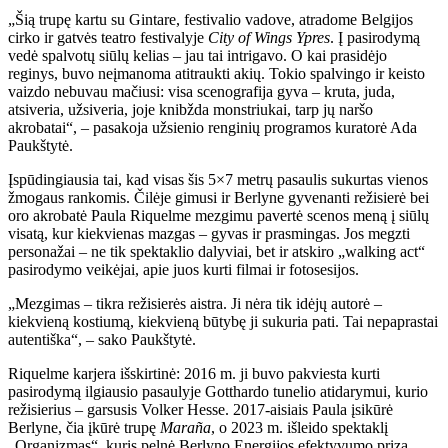
„Šią trupę kartu su Gintare, festivalio vadove, atradome Belgijos
cirko ir gatvės teatro festivalyje
City of Wings Ypres
. Į pasirodymą
vedė spalvotų siūlų kelias – jau tai intrigavo. O kai prasidėjo
reginys, buvo neįmanoma atitraukti akių. Tokio spalvingo ir keisto
vaizdo nebuvau mačiusi: visa scenografija gyva – kruta, juda,
atsiveria, užsiveria, joje knibžda monstriukai, tarp jų naršo
akrobatai“, – pasakoja užsienio renginių programos kuratorė Ada
Paukštytė.
Įspūdingiausia tai, kad visas šis 5×7 metrų pasaulis sukurtas vienos
žmogaus rankomis. Čilėje gimusi ir Berlyne gyvenanti režisierė bei
oro akrobatė Paula Riquelme mezgimu pavertė scenos meną į siūlų
visatą, kur kiekvienas mazgas – gyvas ir prasmingas. Jos megzti
personažai – ne tik spektaklio dalyviai, bet ir atskiro „walking act“
pasirodymo veikėjai, apie juos kurti filmai ir fotosesijos.
„Mezgimas – tikra režisierės aistra. Ji nėra tik idėjų autorė –
kiekvieną kostiumą, kiekvieną būtybę ji sukuria pati. Tai nepaprastai
autentiška“, – sako Paukštytė.
Riquelme karjera išskirtinė: 2016 m. ji buvo pakviesta kurti
pasirodymą ilgiausio pasaulyje Gotthardo tunelio atidarymui, kurio
režisierius – garsusis Volker Hesse. 2017-aisiais Paula įsikūrė
Berlyne, čia įkūrė trupę
Maraña
, o 2023 m. išleido spektaklį
„Organizmas“, kuris pelnė Berlyno Energijos efektyvumo prizą.