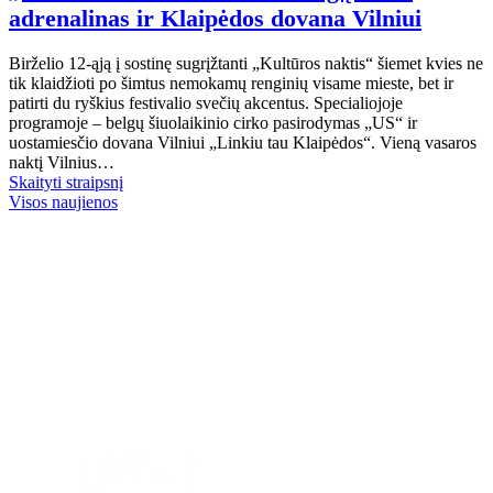
adrenalinas ir Klaipėdos dovana Vilniui
Birželio 12-ąją į sostinę sugrįžtanti „Kultūros naktis“ šiemet kvies ne
tik klaidžioti po šimtus nemokamų renginių visame mieste, bet ir
patirti du ryškius festivalio svečių akcentus. Specialiojoje
programoje – belgų šiuolaikinio cirko pasirodymas „US“ ir
uostamiesčio dovana Vilniui „Linkiu tau Klaipėdos“. Vieną vasaros
naktį Vilnius…
Skaityti straipsnį
Visos naujienos