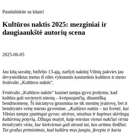
Pasidalinkite su kitais!
Kultūros naktis 2025: mezginiai ir
daugiaaukštė autorių scena
2025-06-05
Jau kitą savaitę, birželio 13-ąją, naršyti naktinį Vilnių pakvies jau
devynioliktus metus iš eilės vykstantis kasmetinis kultūros ir meno
festivalis „Kultūros naktis“.
Festivalis „Kultūros naktis“ kasmet tampa gyvu įrodymu, kad
kultūra gali suvienyti miestą – kvėpuojančią, dinamišką
bendruomenę. Ši iniciatyva įprasmina ne tik meninę įvairovę, bet ir
bendrystės vertę miesto gyvenime. „
Kultūros naktis – tai šventė, kai
Vilnius tampa ypatingai gyvas: atviras, smalsus ir kupinas skirtingų
kultūrinių potyrių. Džiugu matyti, kaip miestas vienai nakčiai virsta
bendrystės vieta, kur kiekvienas gali atrasti tai, kas artima širdžiai.
Tai gražus priminimas, kad kultūra mus jungia, įkvepia ir kuria