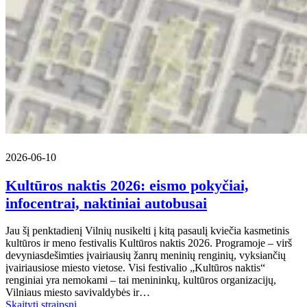
2026-06-10
Kultūros naktis 2026: eismo pokyčiai,
infocentrai, naktiniai autobusai
Jau šį penktadienį Vilnių nusikelti į kitą pasaulį kviečia kasmetinis
kultūros ir meno festivalis Kultūros naktis 2026. Programoje – virš
devyniasdešimties įvairiausių žanrų meninių renginių, vyksiančių
įvairiausiose miesto vietose. Visi festivalio „Kultūros naktis“
renginiai yra nemokami – tai menininkų, kultūros organizacijų,
Vilniaus miesto savivaldybės ir…
Skaityti straipsnį