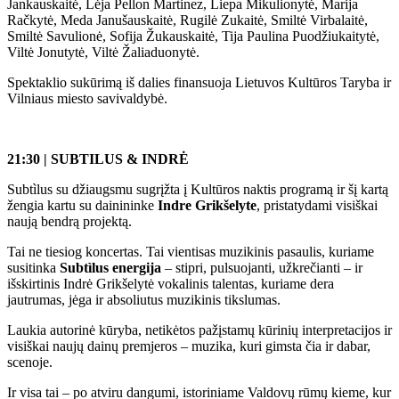
Jankauskaitė, Lėja Pellon Martinez, Liepa Mikulionytė, Marija
Račkytė, Meda Janušauskaitė, Rugilė Zukaitė, Smiltė Virbalaitė,
Smiltė Savulionė, Sofija Žukauskaitė, Tija Paulina Puodžiukaitytė,
Viltė Jonutytė, Viltė Žaliaduonytė.
Spektaklio sukūrimą iš dalies finansuoja Lietuvos Kultūros Taryba ir
Vilniaus miesto savivaldybė.
21:30 | SUBTILUS & INDRĖ
Subtìlus su džiaugsmu sugrįžta į Kultūros naktis programą ir šį kartą
žengia kartu su dainininke
Indre Grikšelyte
, pristatydami visiškai
naują bendrą projektą.
Tai ne tiesiog koncertas. Tai vientisas muzikinis pasaulis, kuriame
susitinka
Subtìlus energija
– stipri, pulsuojanti, užkrečianti – ir
išskirtinis Indrė Grikšelytė vokalinis talentas, kuriame dera
jautrumas, jėga ir absoliutus muzikinis tikslumas.
Laukia autorinė kūryba, netikėtos pažįstamų kūrinių interpretacijos ir
visiškai naujų dainų premjeros – muzika, kuri gimsta čia ir dabar,
scenoje.
Ir visa tai – po atviru dangumi, istoriniame Valdovų rūmų kieme, kur