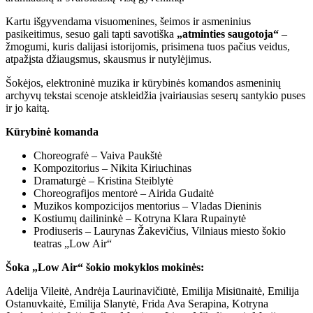
Kartu išgyvendama visuomenines, šeimos ir asmeninius
pasikeitimus, sesuo gali tapti savotiška
„atminties saugotoja“
–
žmogumi, kuris dalijasi istorijomis, prisimena tuos pačius veidus,
atpažįsta džiaugsmus, skausmus ir nutylėjimus.
Šokėjos, elektroninė muzika ir kūrybinės komandos asmeninių
archyvų tekstai scenoje atskleidžia įvairiausias seserų santykio puses
ir jo kaitą.
Kūrybinė komanda
Choreografė – Vaiva Paukštė
Kompozitorius – Nikita Kiriuchinas
Dramaturgė – Kristina Steiblytė
Choreografijos mentorė – Airida Gudaitė
Muzikos kompozicijos mentorius – Vladas Dieninis
Kostiumų dailininkė – Kotryna Klara Rupainytė
Prodiuseris – Laurynas Žakevičius, Vilniaus miesto šokio
teatras „Low Air“
Šoka „Low Air“ šokio mokyklos mokinės:
Adelija Vileitė, Andrėja Laurinavičiūtė, Emilija Misiūnaitė, Emilija
Ostanuvkaitė, Emilija Slanytė, Frida Ava Serapina, Kotryna