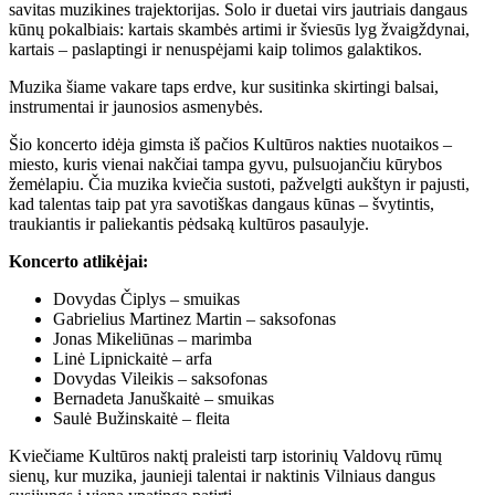
savitas muzikines trajektorijas. Solo ir duetai virs jautriais dangaus
kūnų pokalbiais: kartais skambės artimi ir šviesūs lyg žvaigždynai,
kartais – paslaptingi ir nenuspėjami kaip tolimos galaktikos.
Muzika šiame vakare taps erdve, kur susitinka skirtingi balsai,
instrumentai ir jaunosios asmenybės.
Šio koncerto idėja gimsta iš pačios Kultūros nakties nuotaikos –
miesto, kuris vienai nakčiai tampa gyvu, pulsuojančiu kūrybos
žemėlapiu. Čia muzika kviečia sustoti, pažvelgti aukštyn ir pajusti,
kad talentas taip pat yra savotiškas dangaus kūnas – švytintis,
traukiantis ir paliekantis pėdsaką kultūros pasaulyje.
Koncerto atlikėjai:
Dovydas Čiplys – smuikas
Gabrielius Martinez Martin – saksofonas
Jonas Mikeliūnas – marimba
Linė Lipnickaitė – arfa
Dovydas Vileikis – saksofonas
Bernadeta Januškaitė – smuikas
Saulė Bužinskaitė – fleita
Kviečiame Kultūros naktį praleisti tarp istorinių Valdovų rūmų
sienų, kur muzika, jaunieji talentai ir naktinis Vilniaus dangus