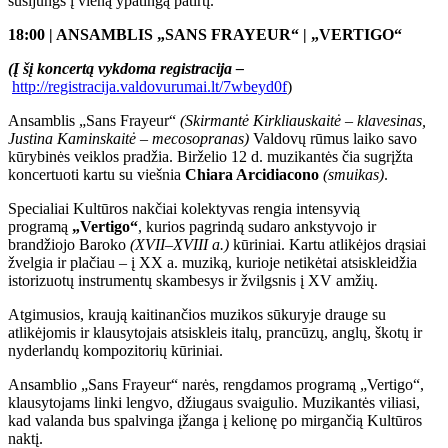
susijungs į vieną ypatingą patirtį.
18:00 | ANSAMBLIS „SANS FRAYEUR“ | „VERTIGO“
(Į šį koncertą vykdoma registracija –
http://registracija.valdovurumai.lt/7wbeyd0f
)
Ansamblis „Sans Frayeur“
(Skirmantė Kirkliauskaitė – klavesinas,
Justina Kaminskaitė – mecosopranas)
Valdovų rūmus laiko savo
kūrybinės veiklos pradžia. Birželio 12 d. muzikantės čia sugrįžta
koncertuoti kartu su viešnia
Chiara Arcidiacono
(smuikas)
.
Specialiai Kultūros nakčiai kolektyvas rengia intensyvią
programą
„Vertigo“
, kurios pagrindą sudaro ankstyvojo ir
brandžiojo Baroko
(XVII–XVIII a.)
kūriniai. Kartu atlikėjos drąsiai
žvelgia ir plačiau – į XX a. muziką, kurioje netikėtai atsiskleidžia
istorizuotų instrumentų skambesys ir žvilgsnis į XV amžių.
Atgimusios, kraują kaitinančios muzikos sūkuryje drauge su
atlikėjomis ir klausytojais atsiskleis italų, prancūzų, anglų, škotų ir
nyderlandų kompozitorių kūriniai.
Ansamblio „Sans Frayeur“ narės, rengdamos programą „Vertigo“,
klausytojams linki lengvo, džiugaus svaigulio. Muzikantės viliasi,
kad valanda bus spalvinga įžanga į kelionę po mirgančią Kultūros
naktį.