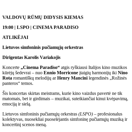
VALDOVŲ RŪMŲ DIDYSIS KIEMAS
19:00 | LSPO | CINEMA PARADISO
ATLIKĖJAI
Lietuvos simfoninis pučiamųjų orkestras
Dirigentas Karolis Variakojis
Koncerte
„Cinema Paradiso“
atgis ryškiausi Italijos kino muzikos
kūrėjų šedevrai – nuo
Ennio Morricone
įtaigių harmonijų iki
Nino
Rota
romantiškų melodijų ar
Henry Mancini
legendinės „Rožinės
panteros“ temos.
Šis koncertas skirtas meistrams, kurie kino vaizdus pavertė ne tik
matomais, bet ir girdimais – muzikai, suteikiančiai kinui kvėpavimą,
emociją ir sielą.
Lietuvos simfoninis pučiamųjų orkestras
(LSPO)
– profesionalus
kolektyvas, nuosekliai puoselėjantis simfoninę pučiamųjų muziką ir
koncertinį scenos meną.