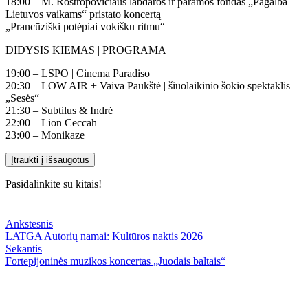
18:00 – M. Rostropovičiaus labdaros ir paramos fondas „Pagalba
Lietuvos vaikams“ pristato koncertą
„Prancūziški potėpiai vokišku ritmu“
DIDYSIS KIEMAS | PROGRAMA
19:00 – LSPO | Cinema Paradiso
20:30 – LOW AIR + Vaiva Paukštė | šiuolaikinio šokio spektaklis
„Sesės“
21:30 – Subtilus & Indrė
22:00 – Lion Ceccah
23:00 – Monikaze
Įtraukti į išsaugotus
Pasidalinkite su kitais!
Ankstesnis
LATGA Autorių namai: Kultūros naktis 2026
Sekantis
Fortepijoninės muzikos koncertas „Juodais baltais“