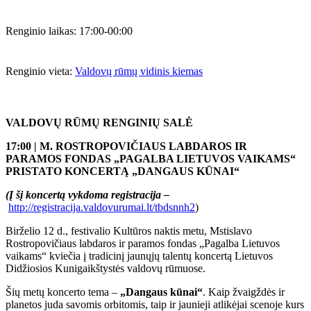
Renginio laikas:
17:00-00:00
Renginio vieta:
Valdovų rūmų vidinis kiemas
VALDOVŲ RŪMŲ RENGINIŲ SALĖ
17:00 | M. ROSTROPOVIČIAUS LABDAROS IR
PARAMOS FONDAS „PAGALBA LIETUVOS VAIKAMS“
PRISTATO KONCERTĄ „DANGAUS KŪNAI“
(Į šį koncertą vykdoma registracija –
http://registracija.valdovurumai.lt/tbdsnnh2
)
Birželio 12 d., festivalio Kultūros naktis metu, Mstislavo
Rostropovičiaus labdaros ir paramos fondas „Pagalba Lietuvos
vaikams“ kviečia į tradicinį jaunųjų talentų koncertą Lietuvos
Didžiosios Kunigaikštystės valdovų rūmuose.
Šių metų koncerto tema –
„Dangaus kūnai“
. Kaip žvaigždės ir
planetos juda savomis orbitomis, taip ir jaunieji atlikėjai scenoje kurs