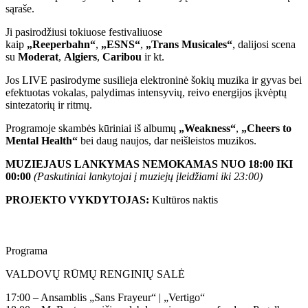
sąraše.
Ji pasirodžiusi tokiuose festivaliuose
kaip
„Reeperbahn“
,
„ESNS“
,
„Trans Musicales“
, dalijosi scena
su
Moderat
,
Algiers
,
Caribou
ir kt.
Jos LIVE pasirodyme susilieja elektroninė šokių muzika ir gyvas bei
efektuotas vokalas, palydimas intensyvių, reivo energijos įkvėptų
sintezatorių ir ritmų.
Programoje skambės kūriniai iš albumų
„Weakness“
,
„Cheers to
Mental Health“
bei daug naujos, dar neišleistos muzikos.
MUZIEJAUS LANKYMAS
NEMOKAMAS NUO 18:00 IKI
00:00
(Paskutiniai lankytojai į muziejų įleidžiami iki 23:00)
PROJEKTO VYKDYTOJAS:
Kultūros naktis
Programa
VALDOVŲ RŪMŲ RENGINIŲ SALĖ
17:00 – Ansamblis „Sans Frayeur“ | „Vertigo“