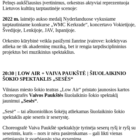
Pelnęs aukščiausius įvertinimus, orkestras aktyviai reprezentuoja
Lietuvos kultūrą tarptautinėje scenoje:
2022 m.
laimėjo aukso medalį Nyderlanduose vykusiame
tarptautiniame konkurse „WMC Kerkrade“, koncertavo Vokietijoje,
Švedijoje, Lenkijoje, JAV, Ispanijoje.
Orkestro kūrybinė veikla pasižymi žanrine įvairove: kolektyvas
atlieka ne tik akademinę muziką, bet ir rengia tarpdisciplininius
projektus bei muzikinius spektaklius.
20:30 | LOW AIR + VAIVA PAUKŠTĖ | ŠIUOLAIKINIO
ŠOKIO SPEKTAKLIS „SESĖS“
Vilniaus miesto šokio teatras „Low Air“ pristato jaunosios kartos
choreografės
Vaivos Paukštės
šiuolaikinio šokio spektaklį
jaunimui
„Sesės“
.
„Sesė“ – tai aštuoniolikos šokėjų atliekamas šiuolaikinio šokio
spektaklis apie seseris ir seserystę.
Choreografė Vaiva Paukštė spektaklyje tyrinėja seserų ryšį ir ryšį su
seserimis, kuris – nors ir nėra pasirenkamas – gali likti vienas
artimiausių ir svarbiausių visą gyvenimą.