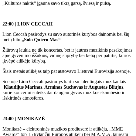
„Kultūros naktis“ įgauna savo tikrą garsą, šviesą ir pulsą.
22:00 | LION CECCAH
Lion Ceccah pasirodys su savo autorinės kūrybos dainomis bei šių
metų hitu
„Solo Quiero Mas“
.
Žiūrovų laukia ne tik koncertas, bet ir jautrus muzikinis pasakojimas
apie gyvenimo iššūkius, vidinę stiprybę bei kelią per patirtis, kurios
įkvėpė atlikėjo kūrybą.
Šiais metais atlikėjas taip pat atstovavo Lietuvai Eurovizija scenoje.
Scenoje Lion Ceccah pasirodys kartu su talentingais muzikantais –
Klaudijus Marinas, Arminas Suchovas ir Augustas Bliujus
,
kurie koncertui suteiks dar daugiau gyvos muzikos skambesio ir
išskirtinės atmosferos.
23:00 | MONIKAZĖ
Monikazė – elektroninės muzikos prodiuserė ir atlikėja, „MME
Awards“ top 15 kylančių Europos atlikėjų bei M.A.M.A. laureatų